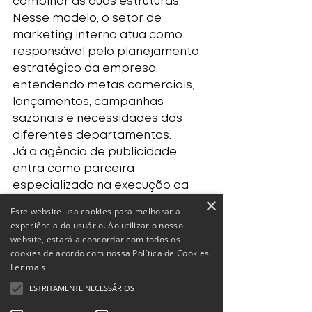
combinar as duas estruturas.
Nesse modelo, o setor de 
marketing interno atua como 
responsável pelo planejamento 
estratégico da empresa, 
entendendo metas comerciais, 
lançamentos, campanhas 
sazonais e necessidades dos 
diferentes departamentos.
Já a agência de publicidade 
entra como parceira 
especializada na execução da 
×
comunicação.
Este website usa cookies para melhorar a
Funciona assim:
experiência do usuário. Ao utilizar o nosso
Marketing Interno
website, estará a concordar com todos os
cookies de acordo com nossa Política de Cookies.
Define objetivos;
Ler mais
Planeja ações;
Identifica necessidades do 
ESTRITAMENTE NECESSÁRIOS
negócio;