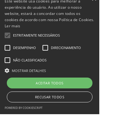
Este website usa cookies para melhorar a
experiência do usuário. Ao utilizar o nosso
website, estará a concordar com todos os
cookies de acordo com nossa Política de Cookies.
Ler mais
ESTRITAMENTE NECESSÁRIOS
DESEMPENHO
DIRECIONAMENTO
NÃO CLASSIFICADOS
MOSTRAR DETALHES
Todos os criadores de
conteúdo, micro ou
ACEITAR TODOS
grandes influenciadores
RECUSAR TODOS
que atuam em:
POWERED BY COOKIESCRIPT
•
Araçatuba
•
Birigui
•
Penápolis
•
Valparaíso